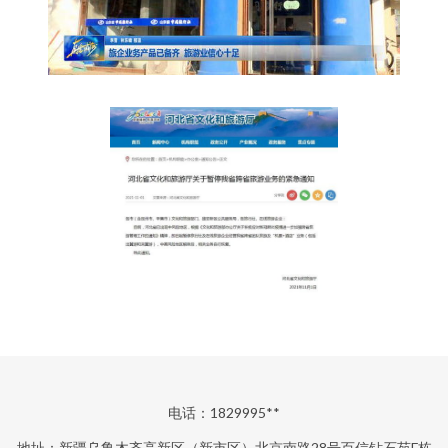
电话：1829995**
地址：新疆乌鲁木齐高新区（新市区）北京南路28号百信钻石苑F栋