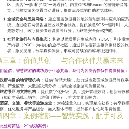
区、酒店“一脸通行”或“一码通行”。内置GPS与Beacon的智能语音导
览，可根据游客位置自动讲解，提供沉浸式的自助游览体验。
全域安全与应急网络：
建立覆盖旅游目的地的智能监测与应急响应系
统。通过物联网设备监控区域安全状况，提供紧急SOS一键呼叫、人
走散寻回、医疗资源快速调度等服务，为旅途安全保驾护航。
社群化旅行与内容生态：
构建以优质用户生成内容（UGC）和专业
产内容（PGC）为核心的旅行社区，通过算法推荐连接兴趣相投的旅
者，激发灵感，分享真实体验，形成可持续的内容与社交闭环。
第三章：价值共创——与合作伙伴共赢未来
们坚信，智慧旅游的成功源于生态共赢。我们为各类合作伙伴提供价值：
政府与目的地管理机构：
提供“智慧大脑”，助力城市及区域旅游品牌数字
销、产业监管、大数据决策分析，推动全域旅游高质量发展。
旅游景区与文博机构：
提供数字化升级工具，提升管理效能，创新营收
（如衍生品线上销售、虚拟门票等），扩大文化影响力。
酒店、交通、餐饮等旅游企业：
对接流量入口，实现精准获客；共享数
察，优化服务与产品组合；融入整体行程，提升客户粘性与消费价值。
第四章：案例缩影——智慧实践，触手可及
此处可简述1-2个成功案例）