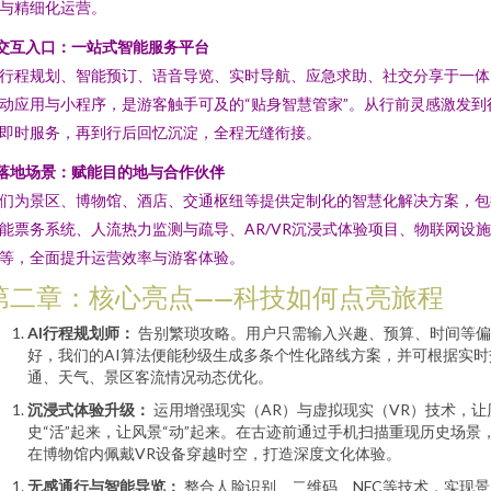
与精细化运营。
交互入口：一站式智能服务平台
行程规划、智能预订、语音导览、实时导航、应急求助、社交分享于一体
动应用与小程序，是游客触手可及的“贴身智慧管家”。从行前灵感激发到
即时服务，再到行后回忆沉淀，全程无缝衔接。
落地场景：赋能目的地与合作伙伴
们为景区、博物馆、酒店、交通枢纽等提供定制化的智慧化解决方案，包
能票务系统、人流热力监测与疏导、AR/VR沉浸式体验项目、物联网设
等，全面提升运营效率与游客体验。
第二章：核心亮点——科技如何点亮旅程
AI行程规划师：
告别繁琐攻略。用户只需输入兴趣、预算、时间等偏
好，我们的AI算法便能秒级生成多条个性化路线方案，并可根据实时
通、天气、景区客流情况动态优化。
沉浸式体验升级：
运用增强现实（AR）与虚拟现实（VR）技术，让
史“活”起来，让风景“动”起来。在古迹前通过手机扫描重现历史场景
在博物馆内佩戴VR设备穿越时空，打造深度文化体验。
无感通行与智能导览：
整合人脸识别、二维码、NFC等技术，实现景